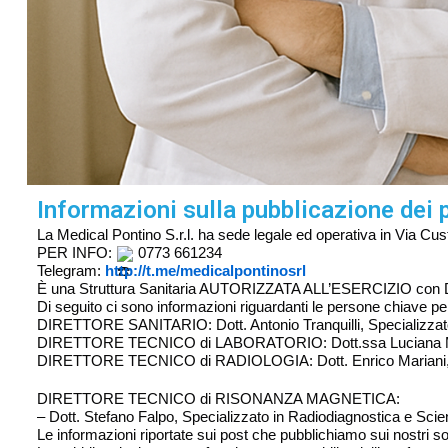
Informazioni sulla pubblicazione dei 
La Medical Pontino S.r.l. ha sede legale ed operativa in Via Cus
PER INFO:
0773 661234
Telegram:
http://t.me/medicalpontinosrl
È una Struttura Sanitaria AUTORIZZATA ALL’ESERCIZIO con DC
Di seguito ci sono informazioni riguardanti le persone chiave per 
DIRETTORE SANITARIO: Dott. Antonio Tranquilli, Specializzato in
DIRETTORE TECNICO di LABORATORIO: Dott.ssa Luciana M. Scia
DIRETTORE TECNICO di RADIOLOGIA: Dott. Enrico Mariani, Speci
DIRETTORE TECNICO di RISONANZA MAGNETICA:
– Dott. Stefano Falpo, Specializzato in Radiodiagnostica e Scienz
Le informazioni riportate sui post che pubblichiamo sui nostri s