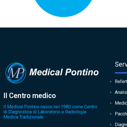
Serv
Refert
Analis
Il Centro medico
Medic
Il Medical Pontino nasce nel 1980 come Centro
di Diagnostica di Laboratorio e Radiologia
Pacch
Medica Tradizionale.
Diagn