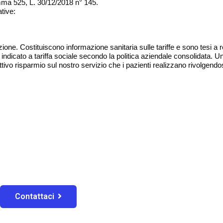
omma 525, L. 30/12/2018 n° 145.
tive:
ne. Costituiscono informazione sanitaria sulle tariffe e sono tesi a ren
dicato a tariffa sociale secondo la politica aziendale consolidata. Uni
ttivo risparmio sul nostro servizio che i pazienti realizzano rivolgendo
Contattaci