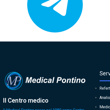
Serv
Refert
Analis
Il Centro medico
Medic