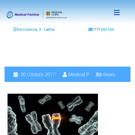
Via Custoza, 3 - Latina
0773.661234
30 Ottobre 2017
Medical P
News