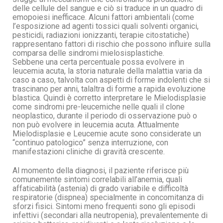
delle cellule del sangue e ciò si traduce in un quadro di
emopoiesi inefficace. Alcuni fattori ambientali (come
l’esposizione ad agenti tossici quali solventi organici,
pesticidi, radiazioni ionizzanti, terapie citostatiche)
rappresentano fattori di rischio che possono influire sulla
comparsa delle sindromi mielosisplastiche.
Sebbene una certa percentuale possa evolvere in
leucemia acuta, la storia naturale della malattia varia da
caso a caso, talvolta con aspetti di forme indolenti che si
trascinano per anni, talaltra di forme a rapida evoluzione
blastica. Quindi è corretto interpretare le Mielodisplasie
come sindromi pre-leucemiche nelle quali il clone
neoplastico, durante il periodo di osservazione può o
non può evolvere in leucemia acuta. Attualmente
Mielodisplasie e Leucemie acute sono considerate un
“continuo patologico” senza interruzione, con
manifestazioni cliniche di gravità crescente.
Al momento della diagnosi, il paziente riferisce più
comunemente sintomi correlabili all’anemia, quali
affaticabilità (astenia) di grado variabile e difficoltà
respiratorie (dispnea) specialmente in concomitanza di
sforzi fisici. Sintomi meno frequenti sono gli episodi
infettivi (secondari alla neutropenia), prevalentemente di