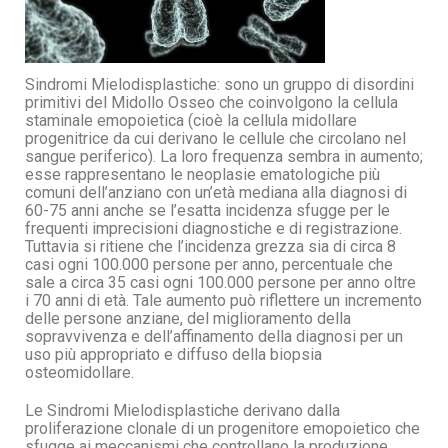
Sindromi Mielodisplastiche: sono un gruppo di disordini
primitivi del Midollo Osseo che coinvolgono la cellula
staminale emopoietica (cioè la cellula midollare
progenitrice da cui derivano le cellule che circolano nel
sangue periferico). La loro frequenza sembra in aumento;
esse rappresentano le neoplasie ematologiche più
comuni dell’anziano con un’età mediana alla diagnosi di
60-75 anni anche se l’esatta incidenza sfugge per le
frequenti imprecisioni diagnostiche e di registrazione.
Tuttavia si ritiene che l’incidenza grezza sia di circa 8
casi ogni 100.000 persone per anno, percentuale che
sale a circa 35 casi ogni 100.000 persone per anno oltre
i 70 anni di età. Tale aumento può riflettere un incremento
delle persone anziane, del miglioramento della
sopravvivenza e dell’affinamento della diagnosi per un
uso più appropriato e diffuso della biopsia
osteomidollare.
Le Sindromi Mielodisplastiche derivano dalla
proliferazione clonale di un progenitore emopoietico che
sfugge ai meccanismi che controllano la produzione