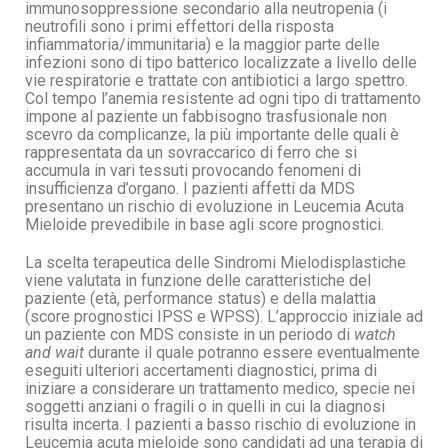
immunosoppressione secondario alla neutropenia (i
neutrofili sono i primi effettori della risposta
infiammatoria/immunitaria) e la maggior parte delle
infezioni sono di tipo batterico localizzate a livello delle
vie respiratorie e trattate con antibiotici a largo spettro.
Col tempo l’anemia resistente ad ogni tipo di trattamento
impone al paziente un fabbisogno trasfusionale non
scevro da complicanze, la più importante delle quali è
rappresentata da un sovraccarico di ferro che si
accumula in vari tessuti provocando fenomeni di
insufficienza d’organo. I pazienti affetti da MDS
presentano un rischio di evoluzione in Leucemia Acuta
Mieloide prevedibile in base agli score prognostici.
La scelta terapeutica delle Sindromi Mielodisplastiche
viene valutata in funzione delle caratteristiche del
paziente (età, performance status) e della malattia
(score prognostici IPSS e WPSS). L’approccio iniziale ad
un paziente con MDS consiste in un periodo di
watch
and wait
durante il quale potranno essere eventualmente
eseguiti ulteriori accertamenti diagnostici, prima di
iniziare a considerare un trattamento medico, specie nei
soggetti anziani o fragili o in quelli in cui la diagnosi
risulta incerta. I pazienti a basso rischio di evoluzione in
Leucemia acuta mieloide sono candidati ad una terapia di