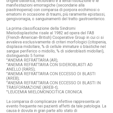
origine batterica, recidivanti e a lenta risoluzione e le
manifestazioni emorragiche (secondarie alla
piastrinopenia) con comparsa di porpora ecchimosi o
ematomi in occasione di traumi, più raramente epistassi,
gengivorragia, o sanguinamenti del tratto gastroenterico.
La prima classificazione della Sindromi
Mielodisplastiche risale al 1982 ad opera del FAB
(French-American-British) Cooperative Group in cui ci si
avvaleva esclusivamente di criteri morfologici (citopenia,
displasia midollare, % di cellule immature o blastiche nel
sangue periferico o midollo, % di sideroblasti midollari),
distinguendo 5 forme:
°ANEMIA REFRATTARIA (AR);
°ANEMIA REFRATTARIA CON SIDEROBLASTI AD
ANELLO (RARS);
°ANEMIA REFRATTARIA CON ECCESSO DI BLASTI
(AREB);
°ANEMIA REFRATTARIA CON ECCESSO DI BLASTI IN
TRASFORMAZIONE (AREB-t);
°LEUCEMIA MIELOMONOCITICA CRONICA.
La comparsa di complicanze infettive rappresenta un
evento frequente nei pazienti affetti da tale patologia. La
causa è dovuta in gran parte allo stato di