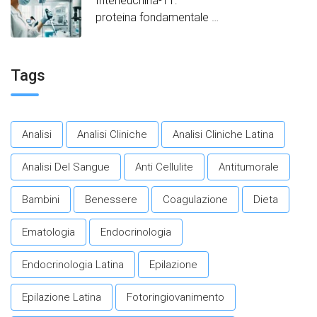
Interleuchina-11:
proteina fondamentale
per promuovere un
invecchiamento in salute.​
Tags
Analisi
Analisi Cliniche
Analisi Cliniche Latina
Analisi Del Sangue
Anti Cellulite
Antitumorale
Bambini
Benessere
Coagulazione
Dieta
Ematologia
Endocrinologia
Endocrinologia Latina
Epilazione
Epilazione Latina
Fotoringiovanimento