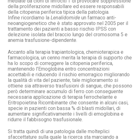
mediate da cloni di linfociti T di provocare soppressione
della proliferazione midollare ed essere responsabili
della citopenia periferica tipica della patologia.
Infine ricordiamo la
Lenalidomide
un farmaco anti-
neoangiogenetico che è stato approvato nel 2005 per il
trattamento dei pazienti a basso rischio IPSS con
delezione isolata del braccio lungo del cromosoma 5 e
anemia trasfusione-dipendente.
Accanto alla terapia trapiantologica, chemioterapica e
farmacologica, un cenno merita la terapia di supporto che
ha lo scopo di correggere la citopenia periferica,
mantenendo l’Emoglobina entro concentrazioni
accettabili e riducendo il rischio emorragico migliorando
la qualità di vita del paziente; tale miglioramento si
ottiene sia attraverso trasfusioni di sangue, che possono
però determinare accumulo di ferro con conseguente
necessaria applicazione di terapia ferrochelante e
Eritropoietina Ricombinante che consente in alcuni casi,
specie in pazienti con bassa % di blasti midollari, di
aumentare significativamente i livelli di emoglobina e
ridurre il fabbisogno trasfusionale.
Si tratta quindi di una patologia dalle molteplici
sfaccettature sulla quale la ricerca sta marciando a