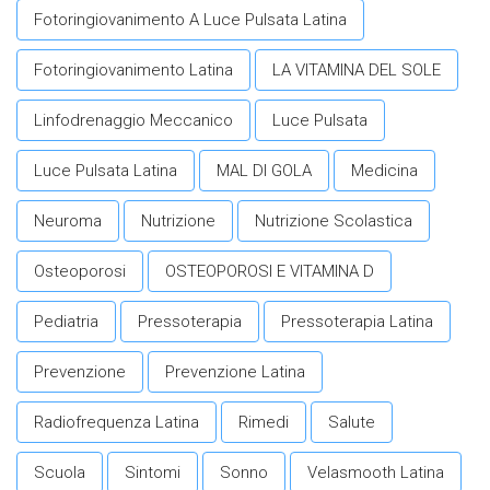
Fotoringiovanimento A Luce Pulsata Latina
Fotoringiovanimento Latina
LA VITAMINA DEL SOLE
Linfodrenaggio Meccanico
Luce Pulsata
Luce Pulsata Latina
MAL DI GOLA
Medicina
Neuroma
Nutrizione
Nutrizione Scolastica
Osteoporosi
OSTEOPOROSI E VITAMINA D
Pediatria
Pressoterapia
Pressoterapia Latina
Prevenzione
Prevenzione Latina
Radiofrequenza Latina
Rimedi
Salute
Scuola
Sintomi
Sonno
Velasmooth Latina