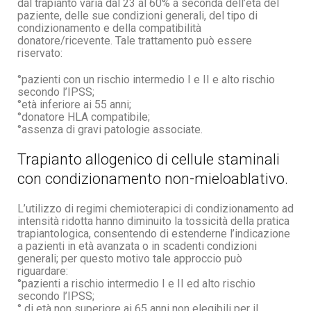
dal trapianto varia dal 23 al 60% a seconda dell’età del
paziente, delle sue condizioni generali, del tipo di
condizionamento e della compatibilità
donatore/ricevente. Tale trattamento può essere
riservato:
°pazienti con un rischio intermedio I e II e alto rischio
secondo l’IPSS;
°età inferiore ai 55 anni;
°donatore HLA compatibile;
°assenza di gravi patologie associate.
Trapianto allogenico di cellule staminali
con condizionamento non-mieloablativo.
L’utilizzo di regimi chemioterapici di condizionamento ad
intensità ridotta hanno diminuito la tossicità della pratica
trapiantologica, consentendo di estenderne l’indicazione
a pazienti in età avanzata o in scadenti condizioni
generali; per questo motivo tale approccio può
riguardare:
°pazienti a rischio intermedio I e II ed alto rischio
secondo l’IPSS;
° di età non superiore ai 65 anni non elegibili per il