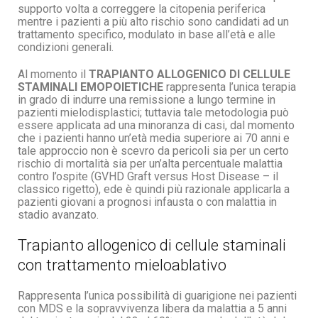
supporto volta a correggere la citopenia periferica
mentre i pazienti a più alto rischio sono candidati ad un
trattamento specifico, modulato in base all’età e alle
condizioni generali.
Al momento il
TRAPIANTO ALLOGENICO DI CELLULE
STAMINALI EMOPOIETICHE
rappresenta l’unica terapia
in grado di indurre una remissione a lungo termine in
pazienti mielodisplastici; tuttavia tale metodologia può
essere applicata ad una minoranza di casi, dal momento
che i pazienti hanno un’età media superiore ai 70 anni e
tale approccio non è scevro da pericoli sia per un certo
rischio di mortalità sia per un’alta percentuale malattia
contro l’ospite (GVHD Graft versus Host Disease – il
classico rigetto), ede è quindi più razionale applicarla a
pazienti giovani a prognosi infausta o con malattia in
stadio avanzato.
Trapianto allogenico di cellule staminali
con trattamento mieloablativo
Rappresenta l’unica possibilità di guarigione nei pazienti
con MDS e la sopravvivenza libera da malattia a 5 anni