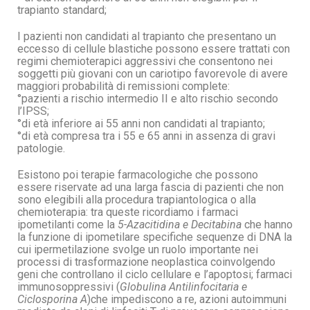
trapianto standard;
I pazienti non candidati al trapianto che presentano un
eccesso di cellule blastiche possono essere trattati con
regimi chemioterapici aggressivi che consentono nei
soggetti più giovani con un cariotipo favorevole di avere
maggiori probabilità di remissioni complete:
°pazienti a rischio intermedio II e alto rischio secondo
l’IPSS;
°di età inferiore ai 55 anni non candidati al trapianto;
°di età compresa tra i 55 e 65 anni in assenza di gravi
patologie.
Esistono poi terapie farmacologiche che possono
essere riservate ad una larga fascia di pazienti che non
sono elegibili alla procedura trapiantologica o alla
chemioterapia: tra queste ricordiamo i farmaci
ipometilanti come la
5-Azacitidina e Decitabina
che hanno
la funzione di ipometilare specifiche sequenze di DNA la
cui ipermetilazione svolge un ruolo importante nei
processi di trasformazione neoplastica coinvolgendo
geni che controllano il ciclo cellulare e l’apoptosi; farmaci
immunosoppressivi (
Globulina Antilinfocitaria e
Ciclosporina A
)che impediscono a re, azioni autoimmuni