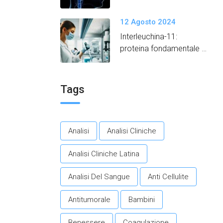
12 Agosto 2024
Interleuchina-11:
proteina fondamentale
per promuovere un
invecchiamento in salute.​
Tags
Analisi
Analisi Cliniche
Analisi Cliniche Latina
Analisi Del Sangue
Anti Cellulite
Antitumorale
Bambini
Benessere
Coagulazione