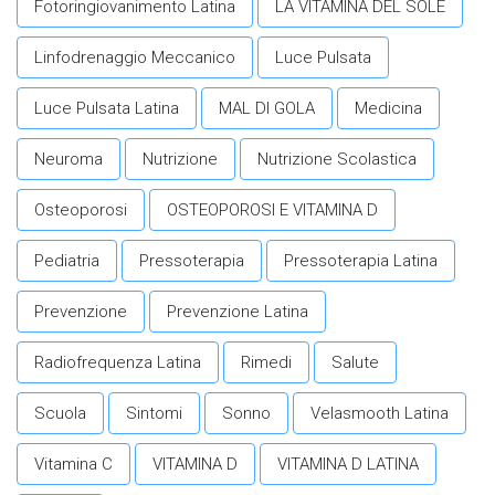
Fotoringiovanimento Latina
LA VITAMINA DEL SOLE
Linfodrenaggio Meccanico
Luce Pulsata
Luce Pulsata Latina
MAL DI GOLA
Medicina
Neuroma
Nutrizione
Nutrizione Scolastica
Osteoporosi
OSTEOPOROSI E VITAMINA D
Pediatria
Pressoterapia
Pressoterapia Latina
Prevenzione
Prevenzione Latina
Radiofrequenza Latina
Rimedi
Salute
Scuola
Sintomi
Sonno
Velasmooth Latina
Vitamina C
VITAMINA D
VITAMINA D LATINA