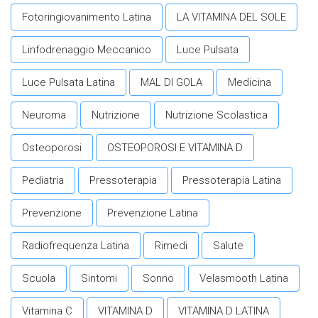
Fotoringiovanimento Latina
LA VITAMINA DEL SOLE
Linfodrenaggio Meccanico
Luce Pulsata
Luce Pulsata Latina
MAL DI GOLA
Medicina
Neuroma
Nutrizione
Nutrizione Scolastica
Osteoporosi
OSTEOPOROSI E VITAMINA D
Pediatria
Pressoterapia
Pressoterapia Latina
Prevenzione
Prevenzione Latina
Radiofrequenza Latina
Rimedi
Salute
Scuola
Sintomi
Sonno
Velasmooth Latina
Vitamina C
VITAMINA D
VITAMINA D LATINA