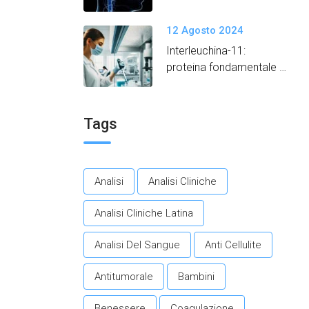
12 Agosto 2024
Interleuchina-11:
proteina fondamentale
per promuovere un
invecchiamento in salute.​
Tags
Analisi
Analisi Cliniche
Analisi Cliniche Latina
Analisi Del Sangue
Anti Cellulite
Antitumorale
Bambini
Benessere
Coagulazione