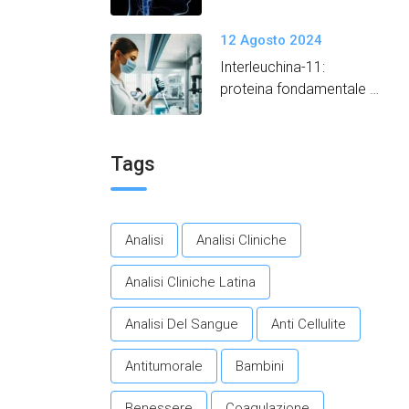
12 Agosto 2024
Interleuchina-11:
proteina fondamentale
per promuovere un
invecchiamento in salute.​
Tags
Analisi
Analisi Cliniche
Analisi Cliniche Latina
Analisi Del Sangue
Anti Cellulite
Antitumorale
Bambini
Benessere
Coagulazione