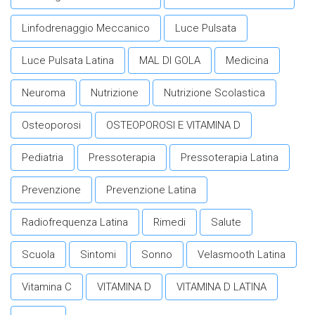
Linfodrenaggio Meccanico
Luce Pulsata
Luce Pulsata Latina
MAL DI GOLA
Medicina
Neuroma
Nutrizione
Nutrizione Scolastica
Osteoporosi
OSTEOPOROSI E VITAMINA D
Pediatria
Pressoterapia
Pressoterapia Latina
Prevenzione
Prevenzione Latina
Radiofrequenza Latina
Rimedi
Salute
Scuola
Sintomi
Sonno
Velasmooth Latina
Vitamina C
VITAMINA D
VITAMINA D LATINA