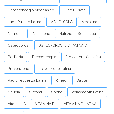
Linfodrenaggio Meccanico
Luce Pulsata
Luce Pulsata Latina
MAL DI GOLA
Medicina
Neuroma
Nutrizione
Nutrizione Scolastica
Osteoporosi
OSTEOPOROSI E VITAMINA D
Pediatria
Pressoterapia
Pressoterapia Latina
Prevenzione
Prevenzione Latina
Radiofrequenza Latina
Rimedi
Salute
Scuola
Sintomi
Sonno
Velasmooth Latina
Vitamina C
VITAMINA D
VITAMINA D LATINA