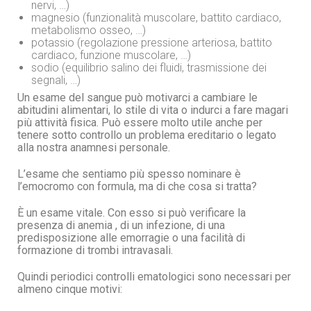
nervi, …)
magnesio (funzionalità muscolare, battito cardiaco,
metabolismo osseo, …)
potassio (regolazione pressione arteriosa, battito
cardiaco, funzione muscolare, …)
sodio (equilibrio salino dei fluidi, trasmissione dei
segnali, …)
Un esame del sangue può motivarci a cambiare le
abitudini alimentari, lo stile di vita o indurci a fare magari
più attività fisica. Può essere molto utile anche per
tenere sotto controllo un problema ereditario o legato
alla nostra anamnesi personale.
L’esame che sentiamo più spesso nominare è
l’emocromo con formula, ma di che cosa si tratta?
È un esame vitale. Con esso si può verificare la
presenza di anemia , di un infezione, di una
predisposizione alle emorragie o una facilità di
formazione di trombi intravasali.
Quindi periodici controlli ematologici sono necessari per
almeno cinque motivi: