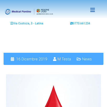
Via Custoza, 3 - Latina
0773.661234
16 Dicembre 2019
M.Testa
News