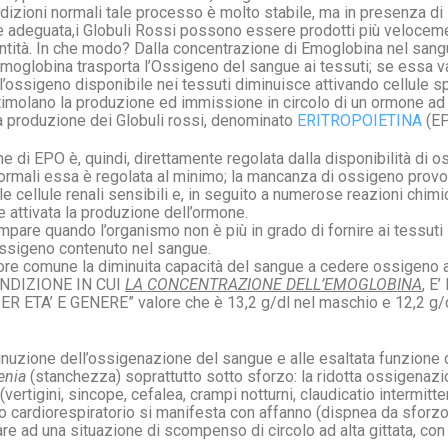
ondizioni normali tale processo è molto stabile, ma in presenza di
 adeguata,i Globuli Rossi possono essere prodotti più veloceme
tità. In che modo? Dalla concentrazione di Emoglobina nel san
’Emoglobina trasporta l’Ossigeno del sangue ai tessuti; se essa v
 l’ossigeno disponibile nei tessuti diminuisce attivando cellule s
stimolano la produzione ed immissione in circolo di un ormone ad a
a produzione dei Globuli rossi, denominato
ERITROPOIETINA
(EP
e di EPO è, quindi, direttamente regolata dalla disponibilità di o
ormali essa è regolata al minimo; la mancanza di ossigeno prov
e cellule renali sensibili e, in seguito a numerose reazioni chimi
ne attivata la produzione dell’ormone.
pare quando l’organismo non è più in grado di fornire ai tessuti 
ossigeno contenuto nel sangue.
e comune la diminuita capacità del sangue a cedere ossigeno ai
 CONDIZIONE IN CUI
LA CONCENTRAZIONE DELL’EMOGLOBINA
, E
TA’ E GENERE” valore che è 13,2 g/dl nel maschio e 12,2 g/d
minuzione dell’ossigenazione del sangue e alle esaltata funzione 
tenia
(stanchezza) soprattutto sotto sforzo: la ridotta ossigenazio
vertigini, sincope, cefalea, crampi notturni, claudicatio intermitt
o cardiorespiratorio si manifesta con affanno (dispnea da sforzo
tare ad una situazione di scompenso di circolo ad alta gittata, co