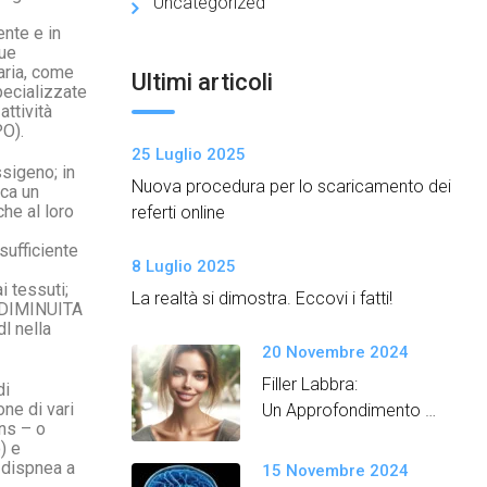
Uncategorized
nte e in
gue
aria, come
Ultimi articoli
pecializzate
ttività
O).
25 Luglio 2025
ssigeno; in
Nuova procedura per lo scaricamento dei
oca un
che al loro
referti online
sufficiente
8 Luglio 2025
 tessuti;
La realtà si dimostra. Eccovi i fatti!
’ DIMINUITA
l nella
20 Novembre 2024
Filler Labbra:
di
ne di vari
Un Approfondimento
ens – o
Semplice e Dettagliato
) e
n dispnea a
15 Novembre 2024