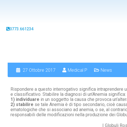
0773.661234
27 Ottobre 2017
Medical P
News
Rispondere a questo interrogativo significa intraprendere 
e classificativo. Stabilire la diagnosi di un’Anemia significa:
1) individuare
in un soggetto la causa che provoca un’altera
2) stabilire
se tale Anemia è di tipo secondario, cioè caus
ematologiche che si associano ad anemia, o se, al contrario 
responsabili delle modificazioni nella produzione dei Globu
I Globuli Ro