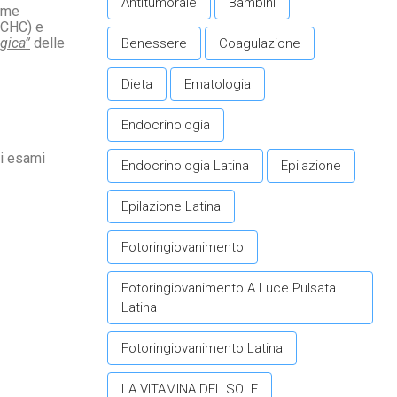
Antitumorale
Bambini
lume
MCHC) e
gica”
delle
Benessere
Coagulazione
Dieta
Ematologia
Endocrinologia
ri esami
Endocrinologia Latina
Epilazione
Epilazione Latina
Fotoringiovanimento
Fotoringiovanimento A Luce Pulsata
Latina
Fotoringiovanimento Latina
LA VITAMINA DEL SOLE