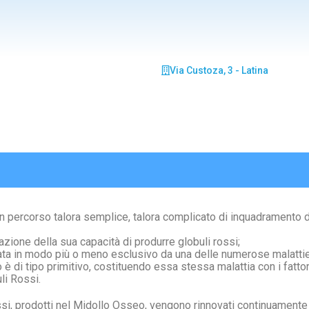
Via Custoza, 3 - Latina
un percorso talora semplice, talora complicato di inquadramento 
zione della sua capacità di produrre globuli rossi;
ata in modo più o meno esclusivo da una delle numerose malatti
è di tipo primitivo, costituendo essa stessa malattia con i fattor
li Rossi.
ssi, prodotti nel Midollo Osseo, vengono rinnovati continuamente