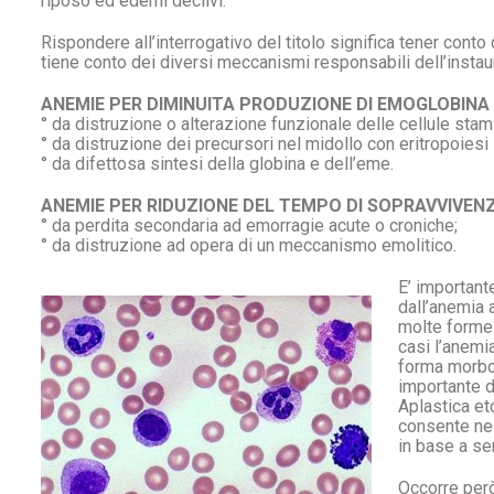
riposo ed edemi declivi.
Rispondere all’interrogativo del titolo significa tener conto 
tiene conto dei diversi meccanismi responsabili dell’instau
ANEMIE PER DIMINUITA PRODUZIONE DI EMOGLOBINA
° da distruzione o alterazione funzionale delle cellule stami
° da distruzione dei precursori nel midollo con eritropoiesi 
° da difettosa sintesi della globina e dell’eme.
ANEMIE PER RIDUZIONE DEL TEMPO DI SOPRAVVIVENZ
° da perdita secondaria ad emorragie acute o croniche;
° da distruzione ad opera di un meccanismo emolitico.
E’ important
dall’anemia a
molte forme 
casi l’anemi
forma morbosa
importante d
Aplastica et
consente nel
in base a sem
Occorre però