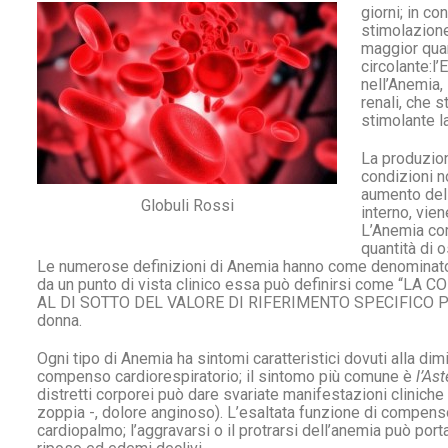
giorni; in c
stimolazione
maggior quan
circolante:l
nell’Anemia,
renali, che 
stimolante l
La produzion
condizioni n
aumento dell
Globuli Rossi
interno, vie
L’Anemia com
quantità di 
Le numerose definizioni di Anemia hanno come denominator
da un punto di vista clinico essa può definirsi come “LA
AL DI SOTTO DEL VALORE DI RIFERIMENTO SPECIFICO PER E
donna.
Ogni tipo di Anemia ha sintomi caratteristici dovuti alla di
compenso cardiorespiratorio; il sintomo più comune è
l’As
distretti corporei può dare svariate manifestazioni cliniche (
zoppia -, dolore anginoso). L’esaltata funzione di compens
cardiopalmo; l’aggravarsi o il protrarsi dell’anemia può por