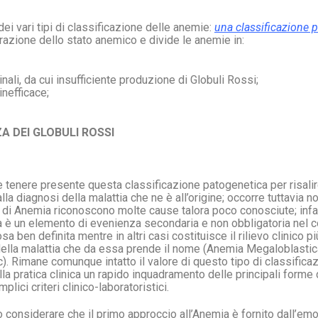
dei vari tipi di classificazione delle anemie:
una classificazione 
razione dello stato anemico e divide le anemie in:
nali, da cui insufficiente produzione di Globuli Rossi;
inefficace;
A DEI GLOBULI ROSSI
e tenere presente questa classificazione patogenetica per risali
lla diagnosi della malattia che ne è all’origine; occorre tuttavia n
di Anemia riconoscono molte cause talora poco conosciute; infatt
a è un elemento di evenienza secondaria e non obbligatoria nel c
 ben definita mentre in altri casi costituisce il rilievo clinico pi
ella malattia che da essa prende il nome (Anemia Megaloblasti
c). Rimane comunque intatto il valore di questo tipo di classifica
la pratica clinica un rapido inquadramento delle principali forme
plici criteri clinico-laboratoristici.
 considerare che il primo approccio all’Anemia è fornito dall’e