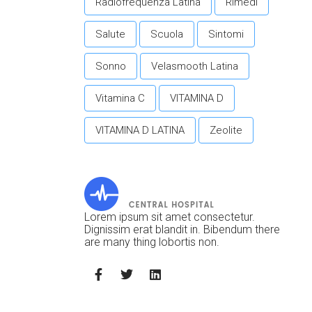
Radiofrequenza Latina
Rimedi
Salute
Scuola
Sintomi
Sonno
Velasmooth Latina
Vitamina C
VITAMINA D
VITAMINA D LATINA
Zeolite
Lorem ipsum sit amet consectetur.
Dignissim erat blandit in. Bibendum there
are many thing lobortis non.