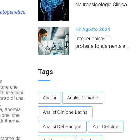
Neuropsicologia Clinica
patogenetica
12 Agosto 2024
Interleuchina-11:
proteina fondamentale
per promuovere un
invecchiamento in salute.​
Tags
re
otare che
i in alcuni
Analisi
Analisi Cliniche
orso di una
ù
ca, Anemia
Analisi Cliniche Latina
zione, che
 di Anemia
Analisi Del Sangue
Anti Cellulite
mocromo da