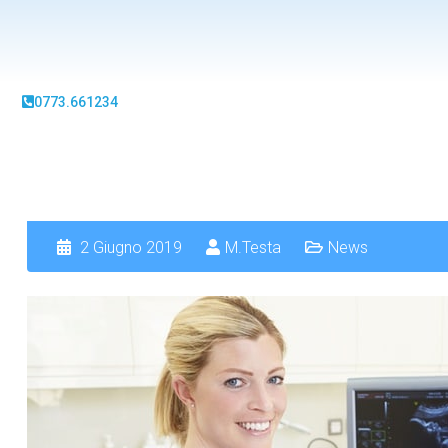
0773.661234
2 Giugno 2019
M.Testa
News