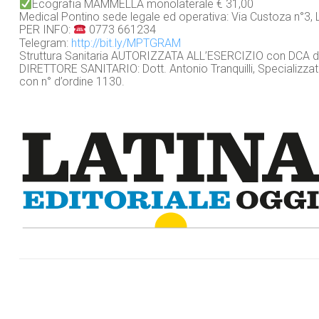
Ecografia MAMMELLA monolaterale € 31,00
Medical Pontino sede legale ed operativa: Via Custoza n°3, L
PER INFO:
0773 661234
Telegram:
http://bit.ly/MPTGRAM
Struttura Sanitaria AUTORIZZATA ALL’ESERCIZIO con DCA de
DIRETTORE SANITARIO: Dott. Antonio Tranquilli, Specializzato i
con n° d’ordine 1130.