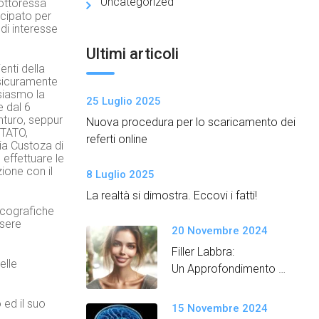
Uncategorized
dottoressa
icipato per
di interesse
Ultimi articoli
enti della
 sicuramente
siasmo la
25 Luglio 2025
e dal 6
nturo, seppur
Nuova procedura per lo scaricamento dei
TATO,
referti online
ia Custoza di
 effettuare le
ione con il
8 Luglio 2025
La realtà si dimostra. Eccovi i fatti!
ecografiche
ssere
20 Novembre 2024
Filler Labbra:
elle
Un Approfondimento
Semplice e Dettagliato
 ed il suo
15 Novembre 2024