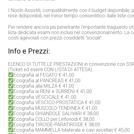
I Nostri Assistiti, compatibilmente con il budget disponibile,
rese didsponibili, nel minor tempo consentitoci dalle liste c
Per rendere ancora più penetrante l’importante traguardo ott
lista dedicata esami non inclusi nel convenzionamento. La 
costi agevolati con prezzi cosiddetti “sociali”.
Info e Prezzi:
ELENCO DI TUTTE LE PRESTAZIONI in convenzione con SSR
(Ticket ed esenti CON LISTA DI ATTESA)
Ecografia al FEGATO € 41,00
Ecografia al PANCREAS € 41,00
Ecografia alla MILZA € 41,00
Ecografia ai RENI e SURRENI € 41,00
Ecografia VESCICALE € 41,00
Ecografia VESCICO-PROSTATICA € 41,00
Ecografia MUSCOLO-TENDINEA € 41,00
Ecografia GHIANDOLE SALIVARI € 38,00
Ecografia COLLO per Linfonodi € 38,00
Ecografia TIROIDE-PARATIROIDE € 38,00
Ecografia MAMMELLA bilaterale e cavi ascellari € 45,00