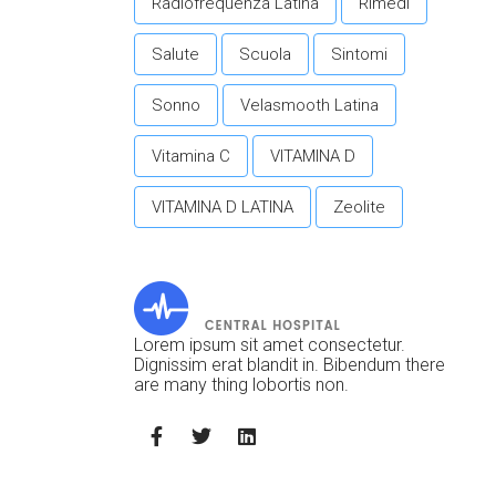
Radiofrequenza Latina
Rimedi
Salute
Scuola
Sintomi
Sonno
Velasmooth Latina
Vitamina C
VITAMINA D
VITAMINA D LATINA
Zeolite
Lorem ipsum sit amet consectetur.
Dignissim erat blandit in. Bibendum there
are many thing lobortis non.