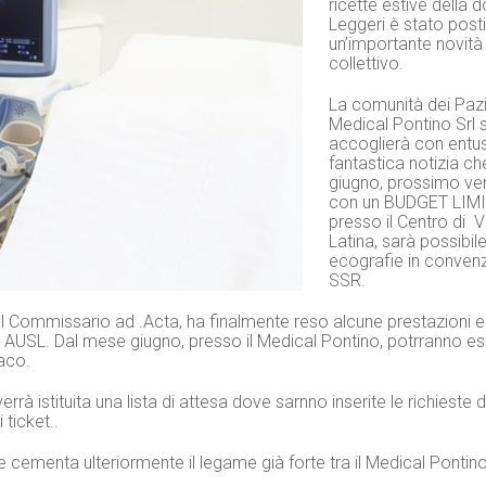
ricette estive della 
Leggeri è stato post
un’importante novità 
collettivo.
La comunità dei Pazi
Medical Pontino Srl
accoglierà con entu
fantastica notizia ch
giugno, prossimo ve
con un BUDGET LIMI
presso il Centro di V
Latina, sarà possibile
ecografie in convenz
SSR.
l Commissario ad .Acta, ha finalmente reso alcune prestazioni 
ri AUSL. Dal mese giugno, presso il Medical Pontino, potrranno e
aco.
rà istituita una lista di attesa dove sarnno inserite le richieste d
ticket..
e cementa ulteriormente il legame già forte tra il Medical Pontino