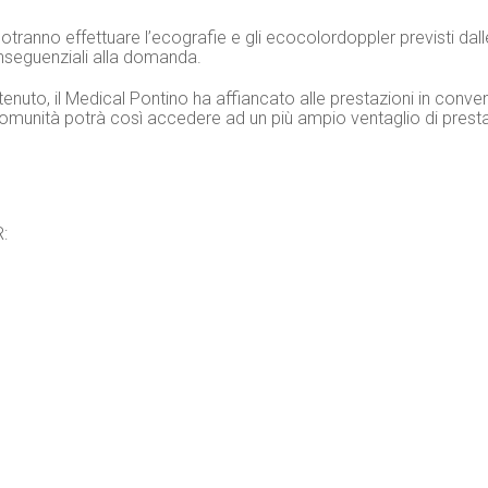
 potranno effettuare l’ecografie e gli ecocolordoppler previsti dal
onseguenziali alla domanda.
enuto, il Medical Pontino ha affiancato alle prestazioni in conv
comunità potrà così accedere ad un più ampio ventaglio di prest
: