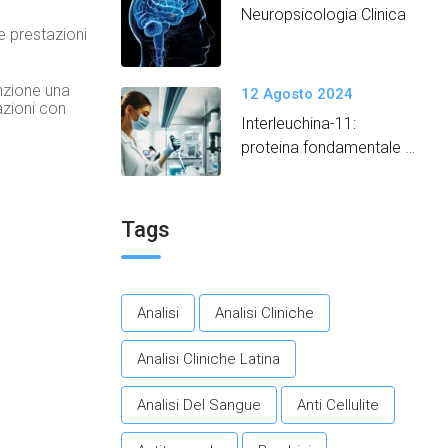
Neuropsicologia Clinica
le prestazioni
enzione una
12 Agosto 2024
azioni con
Interleuchina-11:
proteina fondamentale
per promuovere un
invecchiamento in salute.​
Tags
Analisi
Analisi Cliniche
Analisi Cliniche Latina
Analisi Del Sangue
Anti Cellulite