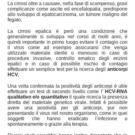
La cirrosi oltre a causare, nella fase di scompenso, gravi
complicanze come ascite ed encefalopatia, predispone
allo sviluppo di epatocarcinoma, un tumore maligno del
fegato.
La cirrosi epatica è però una condizione che
generalmente si sviluppa nel corso di molti anni, è
quindi importante in primo luogo evitare il contagio con
il virus come ad esempio assicurarsi che venga
utilizzato materiale sterile o monouso in caso di
procedure invasive, controllo ematico degli enzimi
epatici e in caso di possibile rischio di contagio
effettuare un semplice test per la ricerca degli
anticorpi
HCV.
Una volta confermata la positività degli anticorpi è utile
effettuare un test di secondo livello come l’
HCV-RNA
qualitativo e/o quantitativo
il quale ricerca la presenza
diretta del materiale genetico virale. Infatti è possibile
avere una positività per gli anticorpi, pur non
presentando il virus nel nostro organismo, come in quei
soggetti che hanno eradicato l’infezione o
spontaneamente o grazie alla terapia.