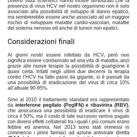
Diversi studi scientifici hanno inoltre dimostrato che la
presenza di virus HCV nel nostro organismo non è solo
associato alla possibilità di sviluppo di danno epatico,
ma sembrerebbe essere anche associato ad un maggior
rischio di sviluppare malattie cardio-vascolari, malattie
del sistema nervoso ed anche di tumori non epatici.
Considerazioni finali
Ai giorni nostri essere infettato da HCV, però non
significa essere condannato ad una vita di malattia, anzi
grazie alle nuove terapie la possibilità di guarigione è
quasi certa. Infatti negli ultimi due decenni la terapia
contro l’HCV ha fatto passi da gigante, si è passati da
una possibilità di eradicazione del virus di circa 10%
all’attuale 90-95%.
Sino al 2010 il trattamento standard era rappresentato
da
interferone pegilato (PegIFN) e ribavirina (RBV)
,
che assicurava una possibilità di eradicare il virus di
circa il 50%, ma il costo di tale successo veniva pagato
con diversi effetti collaterali tra i quali i più comuni erano
febbre ed anemia. Nel 2013 sono stati immessi in
commercio i primi farmaci ad azione antivirale diretta