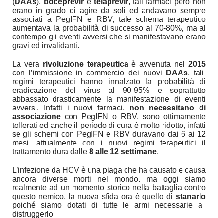
(
DAAs
),
boceprevir
e
telaprevir
, tali farmaci però non
erano in grado di agire da soli ed andavano sempre
associati a PegIFN e RBV; tale schema terapeutico
aumentava la probabilità di successo al 70-80%, ma al
contempo gli eventi avversi che si manifestavano erano
gravi ed invalidanti.
La vera
rivoluzione terapeutica
è avvenuta nel
2015
con l’immissione in commercio dei nuovi
DAAs
, tali
regimi terapeutici hanno innalzato la probabilità di
eradicazione del virus al 90-95% e soprattutto
abbassato drasticamente la manifestazione di eventi
avversi. Infatti i nuovi farmaci,
non necessitano di
associazione
con PegIFN o RBV, sono ottimamente
tollerati ed anche il periodo di cura è molto ridotto, infatti
se gli schemi con PegIFN e RBV duravano dai 6 ai 12
mesi, attualmente con i nuovi regimi terapeutici il
trattamento dura dalle
8 alle 12 settimane
.
L’infezione da HCV è una piaga che ha causato e causa
ancora diverse morti nel mondo, ma oggi siamo
realmente ad un momento storico nella battaglia contro
questo nemico, la nuova sfida ora è quello di
stanarlo
poiché siamo dotati di tutte le armi necessarie a
distruggerlo.