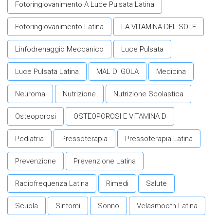
Fotoringiovanimento A Luce Pulsata Latina
Fotoringiovanimento Latina
LA VITAMINA DEL SOLE
Linfodrenaggio Meccanico
Luce Pulsata
Luce Pulsata Latina
MAL DI GOLA
Medicina
Neuroma
Nutrizione
Nutrizione Scolastica
Osteoporosi
OSTEOPOROSI E VITAMINA D
Pediatria
Pressoterapia
Pressoterapia Latina
Prevenzione
Prevenzione Latina
Radiofrequenza Latina
Rimedi
Salute
Scuola
Sintomi
Sonno
Velasmooth Latina