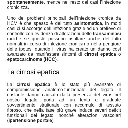
spontaneamente
, mentre nel resto dei casi l’infezione
cronicizza.
Uno dei problemi principali dell’infezione cronica da
HCV è che spesso è del tutto
asintomatica
, in molti
casi ci si accorge dell’infezione grazie ad un prelievo di
controllo con evidenza di alterazioni delle
transaminasi
(anche se queste possono risultare anche del tutto
normali in corso di infezione cronica) o nella peggiore
delle ipotesi quando il virus ha creato un danno così
avanzato da manifestare sintomi di
cirrosi epatica
o
epatocarcinoma (HCC)
.
La cirrosi epatica
La
cirrosi epatica
è lo stato più avanzato di
compromissione anatomo-funzionale del fegato. Il
costante danno causato dalla presenza del virus nel
nostro fegato, porta ad un lento e graduale
sovvertimento strutturale con accumulo di tessuto
fibroso, che nella fase più grave induce severi deficit
funzionali del fegato, nonché alterazioni vascolari
(
ipertensione portale
).