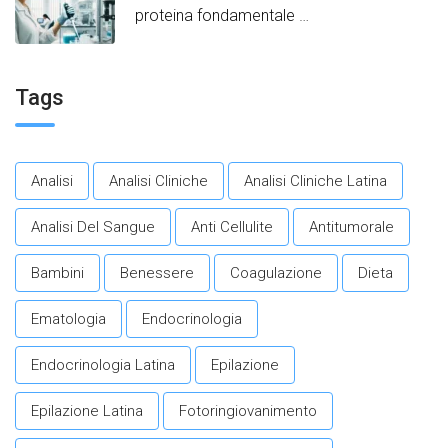
proteina fondamentale
per promuovere un
invecchiamento in salute.​
Tags
Analisi
Analisi Cliniche
Analisi Cliniche Latina
Analisi Del Sangue
Anti Cellulite
Antitumorale
Bambini
Benessere
Coagulazione
Dieta
Ematologia
Endocrinologia
Endocrinologia Latina
Epilazione
Epilazione Latina
Fotoringiovanimento