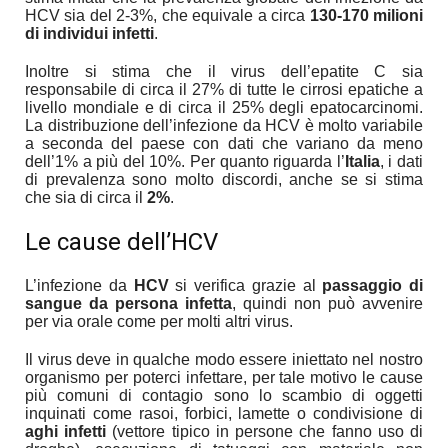
HCV sia del 2-3%, che equivale a circa
130-170 milioni
di individui infetti
.
Inoltre si stima che il virus dell’epatite C sia
responsabile di circa il 27% di tutte le cirrosi epatiche a
livello mondiale e di circa il 25% degli epatocarcinomi.
La distribuzione dell’infezione da HCV è molto variabile
a seconda del paese con dati che variano da meno
dell’1% a più del 10%. Per quanto riguarda l’
Italia
, i dati
di prevalenza sono molto discordi, anche se si stima
che sia di circa il
2%
.
Le cause dell’HCV
L’infezione da
HCV
si verifica grazie al
passaggio di
sangue da persona infetta
, quindi non può avvenire
per via orale come per molti altri virus.
Il virus deve in qualche modo essere iniettato nel nostro
organismo per poterci infettare, per tale motivo le cause
più comuni di contagio sono lo scambio di oggetti
inquinati come rasoi, forbici, lamette o condivisione di
aghi infetti
(vettore tipico in persone che fanno uso di