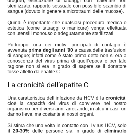
droghe), esecuzione di tatuaggi con materiale non
sterilizzato, rapporto sessuale con possibile scambio di
sangue (dovuto in genere a microtraumi delle mucose).
Quindi è importante che qualsiasi procedura medica o
estetica (come tatuaggi o manicure) venga effettuata
con utensili monouso o adeguatamente sterilizzati.
Purtroppo, una dei motivi principali di contagio è
avvenuta
prima degli anni ’90
a causa delle trasfusioni
di sangue; infatti come è stato prima detto non si era a
conoscenza del virus prima di quell’epoca e per tale
ragione non si era in grado di sapere se il donatore
fosse affetto da epatite C.
La cronicità dell’epatite C
Una caratteristica dell’infezione da HCV è la
cronicità
,
cioè la capacità del virus di convivere nel nostro
organismo per diversi anni arrecando, in alcuni casi, un
danno lieve, ma costante ai nostri organi.
Si stima che una volta in contatto con il virus HCV, solo
il 20-30%
delle persone sia in grado di
eliminarlo