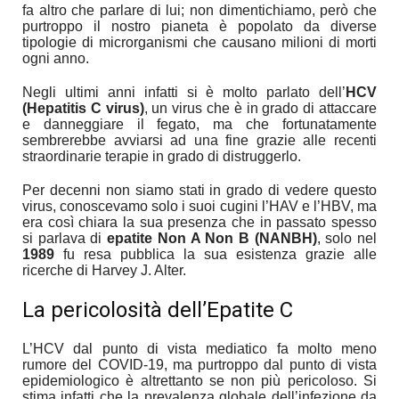
fa altro che parlare di lui; non dimentichiamo, però che
purtroppo il nostro pianeta è popolato da diverse
tipologie di microrganismi che causano milioni di morti
ogni anno.
Negli ultimi anni infatti si è molto parlato dell’
HCV
(Hepatitis C virus)
, un virus che è in grado di attaccare
e danneggiare il fegato, ma che fortunatamente
sembrerebbe avviarsi ad una fine grazie alle recenti
straordinarie terapie in grado di distruggerlo.
Per decenni non siamo stati in grado di vedere questo
virus, conoscevamo solo i suoi cugini l’HAV e l’HBV, ma
era così chiara la sua presenza che in passato spesso
si parlava di
epatite Non A Non B (NANBH)
, solo nel
1989
fu resa pubblica la sua esistenza grazie alle
ricerche di Harvey J. Alter.
La pericolosità dell’Epatite C
L’HCV dal punto di vista mediatico fa molto meno
rumore del COVID-19, ma purtroppo dal punto di vista
epidemiologico è altrettanto se non più pericoloso. Si
stima infatti che la prevalenza globale dell’infezione da