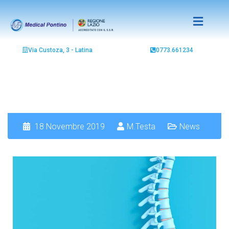
Via Custoza, 3 - Latina
0773.661234
18 Novembre 2019
M.Testa
News