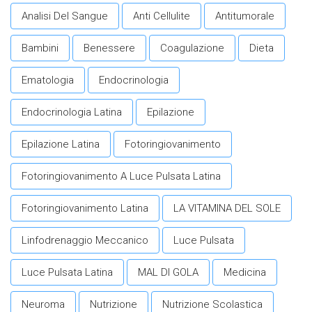
Analisi Del Sangue
Anti Cellulite
Antitumorale
Bambini
Benessere
Coagulazione
Dieta
Ematologia
Endocrinologia
Endocrinologia Latina
Epilazione
Epilazione Latina
Fotoringiovanimento
Fotoringiovanimento A Luce Pulsata Latina
Fotoringiovanimento Latina
LA VITAMINA DEL SOLE
Linfodrenaggio Meccanico
Luce Pulsata
Luce Pulsata Latina
MAL DI GOLA
Medicina
Neuroma
Nutrizione
Nutrizione Scolastica