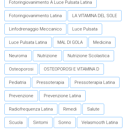
Fotoringiovanimento A Luce Pulsata Latina
Fotoringiovanimento Latina
LA VITAMINA DEL SOLE
Linfodrenaggio Meccanico
Luce Pulsata
Luce Pulsata Latina
MAL DI GOLA
Medicina
Neuroma
Nutrizione
Nutrizione Scolastica
Osteoporosi
OSTEOPOROSI E VITAMINA D
Pediatria
Pressoterapia
Pressoterapia Latina
Prevenzione
Prevenzione Latina
Radiofrequenza Latina
Rimedi
Salute
Scuola
Sintomi
Sonno
Velasmooth Latina