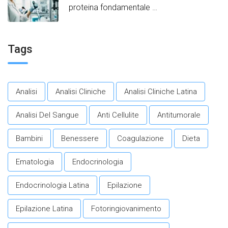
proteina fondamentale
per promuovere un
invecchiamento in salute.​
Tags
Analisi
Analisi Cliniche
Analisi Cliniche Latina
Analisi Del Sangue
Anti Cellulite
Antitumorale
Bambini
Benessere
Coagulazione
Dieta
Ematologia
Endocrinologia
Endocrinologia Latina
Epilazione
Epilazione Latina
Fotoringiovanimento