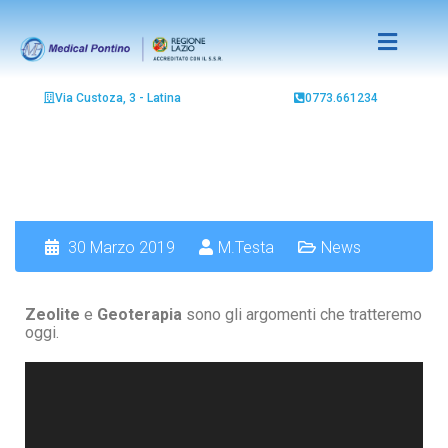
Via Custoza, 3 - Latina
0773.661234
30 Marzo 2019
M.Testa
News
Zeolite
e
Geoterapia
sono gli argomenti che tratteremo
oggi.
Video
Player