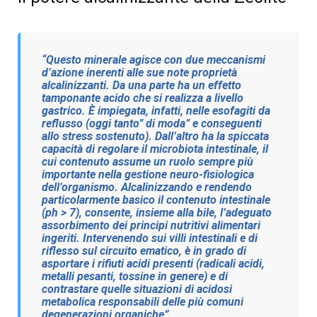
“Questo minerale agisce con due meccanismi
d’azione inerenti alle sue note proprietà
alcalinizzanti. Da una parte ha un effetto
tamponante acido che si realizza a livello
gastrico. È impiegata, infatti, nelle esofagiti da
reflusso (oggi tanto” di moda” e conseguenti
allo stress sostenuto). Dall’altro ha la spiccata
capacità di regolare il microbiota intestinale, il
cui contenuto assume un ruolo sempre più
importante nella gestione neuro-fisiologica
dell’organismo. Alcalinizzando e rendendo
particolarmente basico il contenuto intestinale
(ph > 7), consente, insieme alla bile, l’adeguato
assorbimento dei principi nutritivi alimentari
ingeriti. Intervenendo sui villi intestinali e di
riflesso sul circuito ematico, è in grado di
asportare i rifiuti acidi presenti (radicali acidi,
metalli pesanti, tossine in genere) e di
contrastare quelle situazioni di acidosi
metabolica responsabili delle più comuni
degenerazioni organiche”.