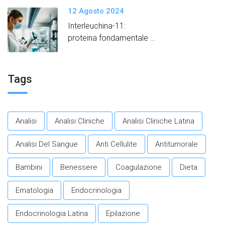
12 Agosto 2024
Interleuchina-11:
proteina fondamentale
per promuovere un
invecchiamento in salute.​
Tags
Analisi
Analisi Cliniche
Analisi Cliniche Latina
Analisi Del Sangue
Anti Cellulite
Antitumorale
Bambini
Benessere
Coagulazione
Dieta
Ematologia
Endocrinologia
Endocrinologia Latina
Epilazione