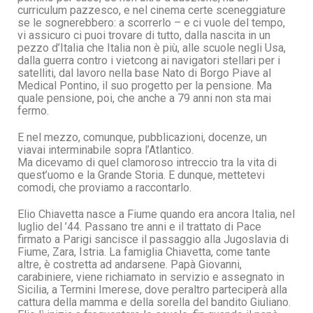
curriculum pazzesco, e nel cinema certe sceneggiature
se le sognerebbero: a scorrerlo – e ci vuole del tempo,
vi assicuro ci puoi trovare di tutto, dalla nascita in un
pezzo d’Italia che Italia non è più, alle scuole negli Usa,
dalla guerra contro i vietcong ai navigatori stellari per i
satelliti, dal lavoro nella base Nato di Borgo Piave al
Medical Pontino, il suo progetto per la pensione. Ma
quale pensione, poi, che anche a 79 anni non sta mai
fermo.
E nel mezzo, comunque, pubblicazioni, docenze, un
viavai interminabile sopra l’Atlantico.
Ma dicevamo di quel clamoroso intreccio tra la vita di
quest’uomo e la Grande Storia. E dunque, mettetevi
comodi, che proviamo a raccontarlo.
Elio Chiavetta nasce a Fiume quando era ancora Italia, nel
luglio del ’44. Passano tre anni e il trattato di Pace
firmato a Parigi sancisce il passaggio alla Jugoslavia di
Fiume, Zara, Istria. La famiglia Chiavetta, come tante
altre, è costretta ad andarsene. Papà Giovanni,
carabiniere, viene richiamato in servizio e assegnato in
Sicilia, a Termini Imerese, dove peraltro parteciperà alla
cattura della mamma e della sorella del bandito Giuliano.