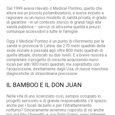
Dal 1999 aveva rilevato il Medical Pontino, quello che
allora era un piccolo poliambulatorio, e aveva iniziato a
ragionare su un nuovo modello di sanità privata, in grado
di garantire –in un contesto storico di grandi tagli alla
sanità pubblica – servizi di altissima qualità a prezzi
comunque accessibili a tutte le famiglie.
Oggi il Medical Pontino è un punto di riferimento per la
sanità in provincia di Latina: dai 270 metri quadrati della
sede iniziale è passata agli oltre 800 metri quadrati di
quella attuale, dislocati su due livelli. E a breve riuscirà a
completare il progetto di crescita acquisendo nuovi
locali per altri 900 metri quadrati, ma soprattutto con
l’acquisizione, direttamente dagli Usa, di nuove macchine
diagnostiche di straordinaria precisione.
IL BAMBOO E IL DON JUAN
Nella vita di uno scienziato così, sempre occupato in
progetti serissimi e di grande responsabilità, c’è spazio
anche per i locali da ballo e per l’intrattenimento
notturno? Sinceramente avremmo risposto di no anche
noi, ma Elio Chiavetta, e suo figlio Gianni, sono talmente