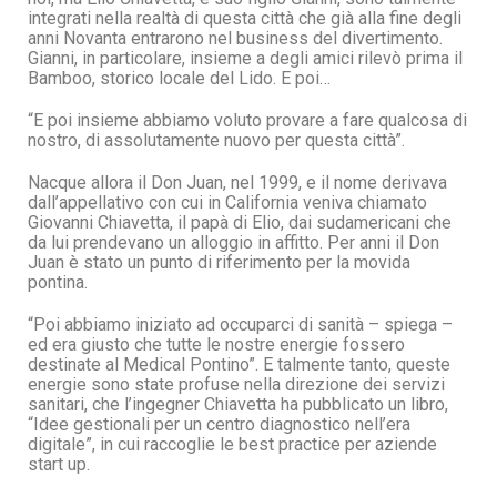
integrati nella realtà di questa città che già alla fine degli
anni Novanta entrarono nel business del divertimento.
Gianni, in particolare, insieme a degli amici rilevò prima il
Bamboo, storico locale del Lido. E poi…
“E poi insieme abbiamo voluto provare a fare qualcosa di
nostro, di assolutamente nuovo per questa città”.
Nacque allora il Don Juan, nel 1999, e il nome derivava
dall’appellativo con cui in California veniva chiamato
Giovanni Chiavetta, il papà di Elio, dai sudamericani che
da lui prendevano un alloggio in affitto. Per anni il Don
Juan è stato un punto di riferimento per la movida
pontina.
“Poi abbiamo iniziato ad occuparci di sanità – spiega –
ed era giusto che tutte le nostre energie fossero
destinate al Medical Pontino”. E talmente tanto, queste
energie sono state profuse nella direzione dei servizi
sanitari, che l’ingegner Chiavetta ha pubblicato un libro,
“Idee gestionali per un centro diagnostico nell’era
digitale”, in cui raccoglie le best practice per aziende
start up.