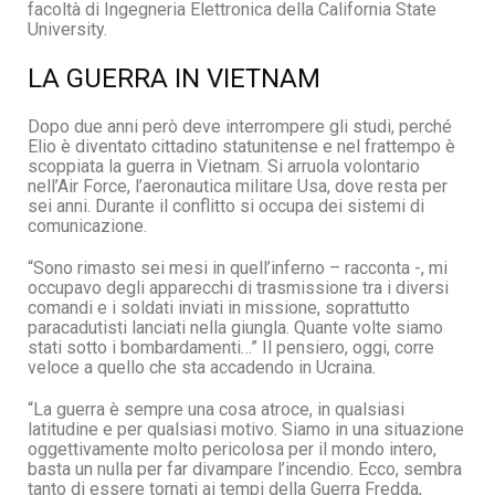
facoltà di Ingegneria Elettronica della California State
University.
LA GUERRA IN VIETNAM
Dopo due anni però deve interrompere gli studi, perché
Elio è diventato cittadino statunitense e nel frattempo è
scoppiata la guerra in Vietnam. Si arruola volontario
nell’Air Force, l’aeronautica militare Usa, dove resta per
sei anni. Durante il conflitto si occupa dei sistemi di
comunicazione.
“Sono rimasto sei mesi in quell’inferno – racconta -, mi
occupavo degli apparecchi di trasmissione tra i diversi
comandi e i soldati inviati in missione, soprattutto
paracadutisti lanciati nella giungla. Quante volte siamo
stati sotto i bombardamenti…” Il pensiero, oggi, corre
veloce a quello che sta accadendo in Ucraina.
“La guerra è sempre una cosa atroce, in qualsiasi
latitudine e per qualsiasi motivo. Siamo in una situazione
oggettivamente molto pericolosa per il mondo intero,
basta un nulla per far divampare l’incendio. Ecco, sembra
tanto di essere tornati ai tempi della Guerra Fredda,