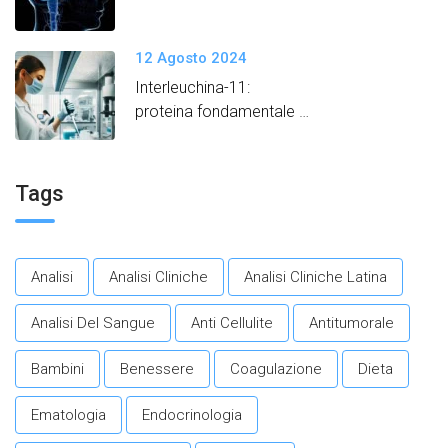
12 Agosto 2024
Interleuchina-11:
proteina fondamentale
per promuovere un
invecchiamento in salute.​
Tags
Analisi
Analisi Cliniche
Analisi Cliniche Latina
Analisi Del Sangue
Anti Cellulite
Antitumorale
Bambini
Benessere
Coagulazione
Dieta
Ematologia
Endocrinologia