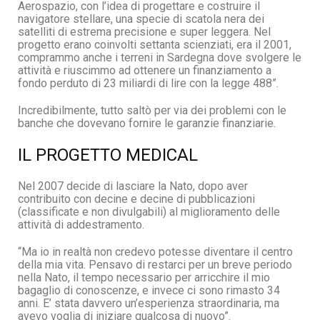
Aerospazio, con l’idea di progettare e costruire il
navigatore stellare, una specie di scatola nera dei
satelliti di estrema precisione e super leggera. Nel
progetto erano coinvolti settanta scienziati, era il 2001,
comprammo anche i terreni in Sardegna dove svolgere le
attività e riuscimmo ad ottenere un finanziamento a
fondo perduto di 23 miliardi di lire con la legge 488”.
Incredibilmente, tutto saltò per via dei problemi con le
banche che dovevano fornire le garanzie finanziarie.
IL PROGETTO MEDICAL
Nel 2007 decide di lasciare la Nato, dopo aver
contribuito con decine e decine di pubblicazioni
(classificate e non divulgabili) al miglioramento delle
attività di addestramento.
“Ma io in realtà non credevo potesse diventare il centro
della mia vita. Pensavo di restarci per un breve periodo
nella Nato, il tempo necessario per arricchire il mio
bagaglio di conoscenze, e invece ci sono rimasto 34
anni. E’ stata davvero un’esperienza straordinaria, ma
avevo voglia di iniziare qualcosa di nuovo”.