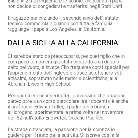
Elio lì inizia a frequentare le scuole, fin quando il papà
non decide di congedarsi e trasferirsi negli Stati Uniti.
Il ragazzo sta iniziando il secondo anno dell’istituto
tecnico commerciale quando con tutta la famiglia
raggiunge il papà a Los Angeles, in California.
DALLA SICILIA ALLA CALIFORNIA
Ci sarebbe stato da preoccuparsi, per quel figlio che in
così poco tempo era già stato costretto a un doppio
salto nel vuoto, e invece Elio frequenta corsi speciali per
l’apprendimento dell’inglese e riesce ad ottenere voti
altissimi, soprattutto nelle materie scientifiche, alla
Abraham Lincoln High School.
Per questo viene inserito tra i pochissimi che possono
partecipare a un corso particolare: tra i docenti c’è anche
il professor Edward Teller, il padre della bomba
all’idrogeno, sperimentata la prima volta nel novembre
del ’52 nell’atollo Enewetak, Oceano Pacifico.
La strada è tracciata, la passione per la scienza lo
guiderà per il resto della sua vita. Si iscrive così alla