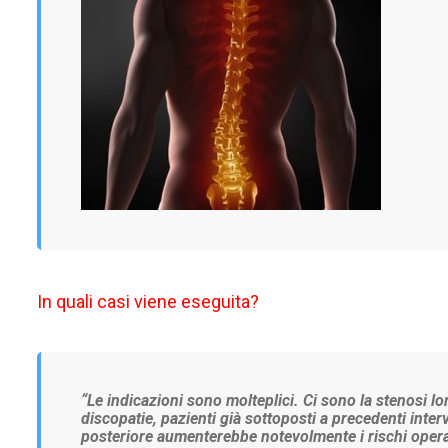
In quali casi viene eseguita?
“
Le indicazioni sono molteplici. Ci sono la stenosi lom
discopatie, pazienti già sottoposti a precedenti inter
posteriore aumenterebbe notevolmente i rischi operato