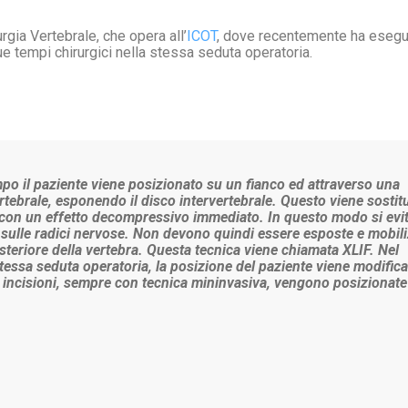
urgia Vertebrale, che opera all’
ICOT
, dove recentemente ha esegui
ue tempi chirurgici nella stessa seduta operatoria.
mpo il paziente viene posizionato su un fianco ed attraverso una
ertebrale, esponendo il disco intervertebrale. Questo viene sostit
re con un effetto decompressivo immediato. In questo modo si evit
 sulle radici nervose. Non devono quindi essere esposte e mobili
teriore della vertebra. Questa tecnica viene chiamata XLIF. Nel
essa seduta operatoria, la posizione del paziente viene modifica
 incisioni, sempre con tecnica mininvasiva, vengono posizionate 