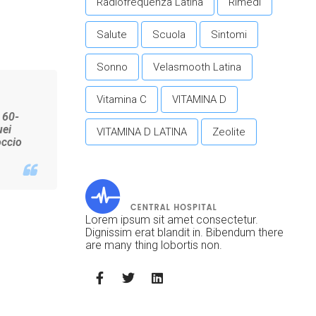
Radiofrequenza Latina
Rimedi
Salute
Scuola
Sintomi
Sonno
Velasmooth Latina
Vitamina C
VITAMINA D
 60-
uei
VITAMINA D LATINA
Zeolite
occio
Lorem ipsum sit amet consectetur.
Dignissim erat blandit in. Bibendum there
are many thing lobortis non.