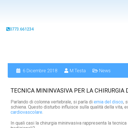
0773.661234
6 Dicembre 2018
M.Testa
News
TECNICA MININVASIVA PER LA CHIRURGIA
Parlando di colonna vertebrale, si parla di
ernia del disco
, 
schiena. Questo disturbo influisce sulla qualità della vita, 
cardiovascolare
.
In quali casi la chirurgia mininvasiva rappresenta la tecnica 