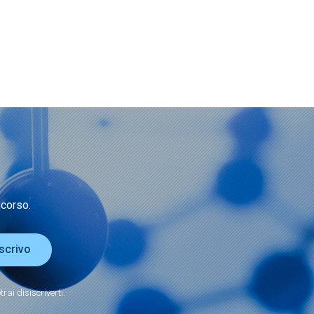
 corso.
iscrivo
rai disiscriverti.