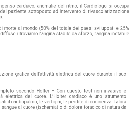
ompenso cardiaco, anomalie del ritmo, il Cardiologo si occupa
 del paziente sottoposto ad intervento di rivascolarizzazione
a.
di morte al mondo (50% del totale dei paesi sviluppati e 25%
 diffuse ritroviamo l’angina stabile da sforzo, l’angina instabile
ione grafica dell’attività elettrica del cuore durante il suo
ompleto secondo Holter – Con questo test non invasivo e
ità elettrica del cuore. L’Holter cardiaco è uno strumento
ali il cardiopalmo, le vertigini, le perdite di coscienza. Talora
i sangue al cuore (ischemia) o di dolore toracico di natura da